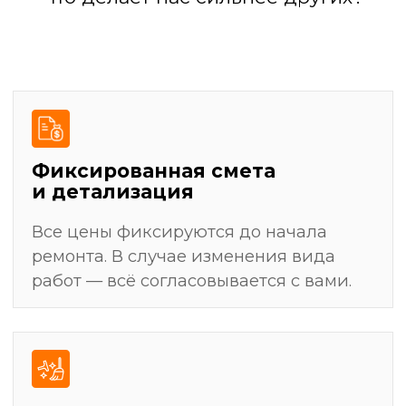
результат
Разработка дизайн-проекта
(или работа по вашему проекту)
Подготовка поверхностей: выравнивание
стен, полов, потолков
Черновая отделка: штукатурка, стяжка,
шпаклевка
Установка сантехники, электрофурнитуры,
светильников
Уборка и финальная передача ключей
Демонтажные работы: полная очистка
помещения от старых покрытий