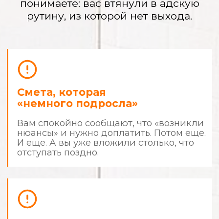
Вы — прораб
с 9:00 до 22:00
Вы не работаете и не отдыхаете.
Вы решаете их проблемы, сами
покупаете материалы, а ночами ищете
в интернете, «так ли они кладут плитку».
Испорченные
материалы и кривые
стены
Вы платите за качество, а получаете
«и так сойдет». Дорогая итальянская
краска легла разводами, а плитка
в ванной «играет волной».