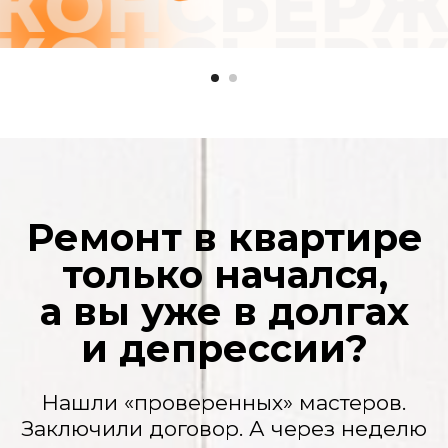
нюансы» и нужно доплатить. Потом еще.
И еще. А вы уже вложили столько, что
отступать поздно.
Ваша квартира — полигон
Грязь, пыль на мебели, горы мусора.
Кажется, после рабочих нужно делать
еще один ремонт.
Сроки, которые
плывут, как дым
«Завтра» не наступает никогда. Ваша
жизнь замерла в ожидании. Переезд
откладывается, планы рушатся.