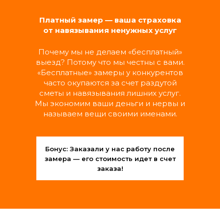
Замена выключателей, розеток,
светильников и люстр
Платный замер — ваша страховка
Подключение бытовой техники
от навязывания ненужных услуг
Замена автоматов и счетчиков
Прочистка и замена фильтров вытяжки
Почему мы не делаем «бесплатный»
выезд? Потому что мы честны с вами.
«Бесплатные» замеры у конкурентов
МАСТЕР ШИРОКОГО
часто окупаются за счет раздутой
ПРОФИЛЯ
сметы и навязывания лишних услуг.
Мы экономим ваши деньги и нервы и
называем вещи своими именами.
Обслуживание дверей (замки, петли,
ручки, наличники)
Монтаж и регулировка шкафов, полок,
навесных шкафчиков
Бонус: Заказали у нас работу после
Установка карнизов, кронштейнов,
замера — его стоимость идет в счет
зеркал, картин
заказа!
РАЗОВЫЕ УСЛУГИ