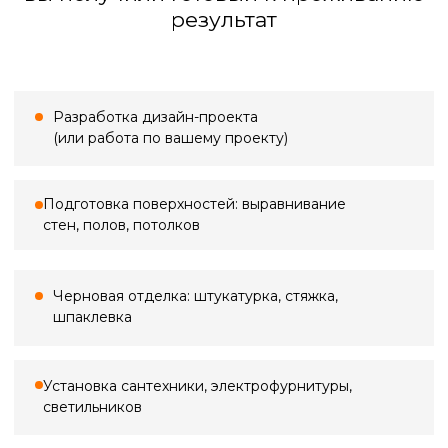
Большинство проблем в ремонте
начинаются с неточных замеров.
Кривые стены, «уехавшие» углы,
неучтённые коммуникации — всё это
потом превращается в переделки,
срывы сроков и лишние расходы. Мы
выполняем профессиональный замер,
фиксируем реальную геометрию
помещения, уровни полов и потолков,
проёмы, ниши и инженерные точки —
всё, что влияет на расчёты, материалы
и ход работ.
Стоимость выезда
Замер в ванной
По Санкт-Петербургу
500 ₽*