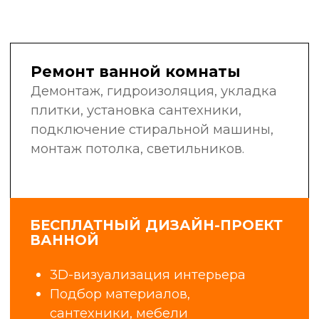
в своей области: сантехники,
электрики, маляры-штукатуры,
плиточники, мастера широкого
профиля.
Мы не нанимаем случайных людей
с улицы. Мы инвестируем
в обучение, контролируем
качество работ и гордимся нашей
репутацией.
6+
25
лет в сфере
профессиональных
строительства
бригад
и ремонта
1400+
98%
объектов
клиентов