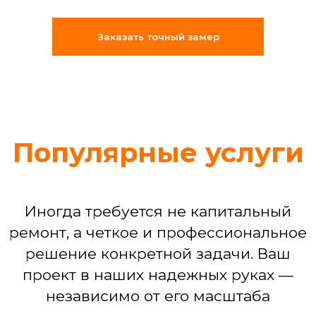
«Муж на час»: решение срочных
бытовых задач (что-то сломалось,
Заказать точный замер
отклеилось, перестало работать)
Сборка мебели любой сложности
Установка техники: от подключения
стиральной машины до настройки
варочной панели
Устранение последствий потопа или
мелких бытовых аварий
Команда, которая
делает ремонт
по-взрослому
Мы собрали штат из 25
профессиональных бригад, где
каждый — специалист