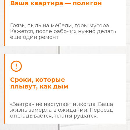
Знакомо?
Стоп.
Хватит быть заложником
собственной квартиры.
Ремонт не должен отнимать у
вас деньги, время и нервные
клетки.
Пора действовать по правилам.
Мы делаем ремонт
с человеческим
отношением
и предсказуемым