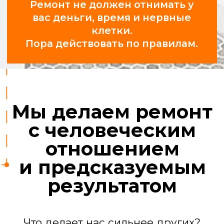
Профессионалы,
а не «шабашники»
У нас 25 проверенных бригад:
сантехники, электрики,
отделочники, маляры, плиточники.
За их работой следят прорабы.
Ремонт квартиры
под ключ
Мы берем на себя все задачи, чтобы
вы получили готовый к проживанию