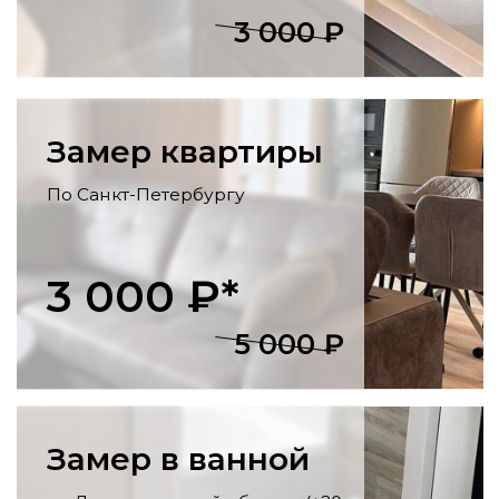
отделка стен и потолка, укладка
напольных покрытий, установка
розеток, светильников, карнизов.
Утепление балконов
Остекление, утепление стен, пола и
потолка, внутренняя отделка, монтаж
освещения
и розеток.