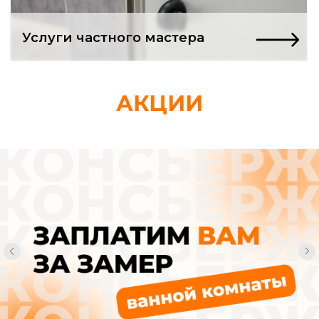
Ремонт в квартире
только начался,
АКЦИИ
а вы уже в долгах
и депрессии?
Нашли «проверенных» мастеров.
Заключили договор. А через неделю
понимаете: вас втянули в адскую
рутину, из которой нет выхода.
Смета, которая
«немного подросла»
Вам спокойно сообщают, что «возникли