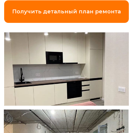
Замер квартиры
по Ленинградской области (+20 км
от КАД)
5 000 ₽
*Что вы получаете
за эти деньги?
Точный замер и
смету.
Максимальная прозрачность
и точность в подборе работ и
материалов.