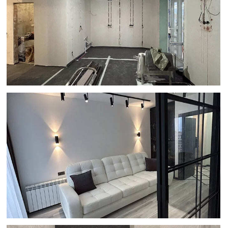
Оценку реальных возможностей.
Сразу скажем, что можно сделать
в вашей квартире, а что — нет.
Не обещаем невозможного
по картинкам из интернета.
Четкий список материалов.
Вы
купите только необходимые товары
для работ.
Гарантии и команду под
руководством прораба
(при
заключении дальнейшего договора
на ремонт). Закрепляем команду
и даем официальную гарантию.