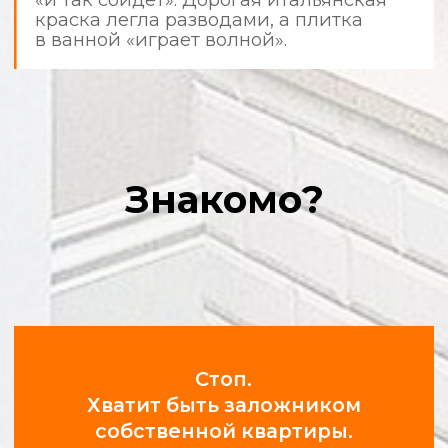
используют защитные материалы,
а после себя убирают мусор.
Фотоотчеты в режиме 24/7
Получайте уведомления и фото
с объекта в удобном мессенджере.
Вы всегда в курсе прогресса.
Соблюдение сроков и
графиков
Мы ценим ваше время. Время выезда
на объект и все этапы работ строго
регламентированы.