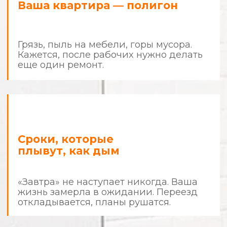
Знакомо?
Стоп.
Хватит быть заложником
собственной квартиры.
Ремонт не должен отнимать у
вас деньги, время и нервные
клетки.
Пора действовать по правилам.
Мы делаем ремонт
с человеческим
отношением
и предсказуемым