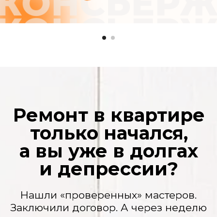
нюансы» и нужно доплатить. Потом еще.
И еще. А вы уже вложили столько, что
отступать поздно.
Ваша квартира — полигон
Грязь, пыль на мебели, горы мусора.
Кажется, после рабочих нужно делать
еще один ремонт.
Сроки, которые
плывут, как дым
«Завтра» не наступает никогда. Ваша
жизнь замерла в ожидании. Переезд
откладывается, планы рушатся.