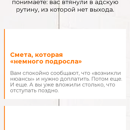
Вы — прораб
с 9:00 до 22:00
Вы не работаете и не отдыхаете.
Вы решаете их проблемы, сами
покупаете материалы, а ночами ищете
в интернете, «так ли они кладут плитку».
Испорченные
материалы и кривые
стены
Вы платите за качество, а получаете
«и так сойдет». Дорогая итальянская
краска легла разводами, а плитка
в ванной «играет волной».