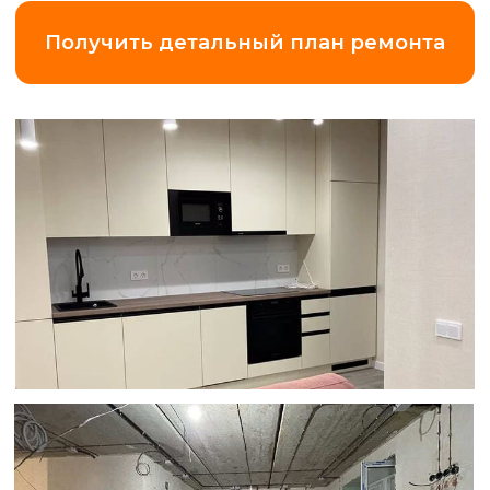
Замер квартиры
по Ленинградской области (+20 км
от КАД)
5 000 ₽
*Что вы получаете
за эти деньги?
Точный замер и
смету.
Максимальная прозрачность
и точность в подборе работ и
материалов.