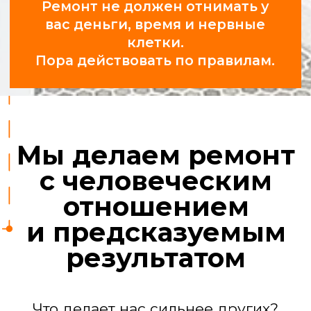
Профессионалы,
а не «шабашники»
У нас 25 проверенных бригад:
сантехники, электрики,
отделочники, маляры, плиточники.
За их работой следят прорабы.
Ремонт квартиры
под ключ
Мы берем на себя все задачи, чтобы
вы получили готовый к проживанию