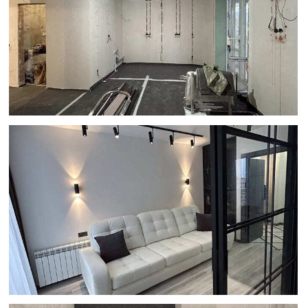
Оценку реальных возможностей.
Сразу скажем, что можно сделать
в вашей квартире, а что — нет.
Не обещаем невозможного
по картинкам из интернета.
Четкий список материалов.
Вы
купите только необходимые товары
для работ.
Гарантии и команду под
руководством прораба
(при
заключении дальнейшего договора
на ремонт). Закрепляем команду
и даем официальную гарантию.