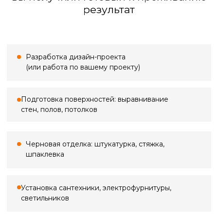
Большинство проблем в ремонте
начинаются с неточных замеров.
Кривые стены, «уехавшие» углы,
неучтённые коммуникации — всё это
потом превращается в переделки,
срывы сроков и лишние расходы. Мы
выполняем профессиональный замер,
фиксируем реальную геометрию
помещения, уровни полов и потолков,
проёмы, ниши и инженерные точки —
всё, что влияет на расчёты, материалы
и ход работ.
Стоимость выезда
Замер в ванной
По Санкт-Петербургу
500 ₽*