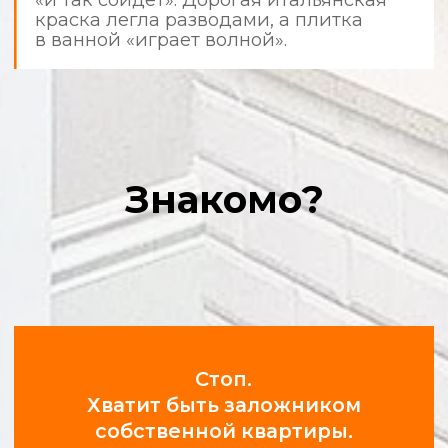
используют защитные материалы,
а после себя убирают мусор.
Фотоотчеты в режиме 24/7
Получайте уведомления и фото
с объекта в удобном мессенджере.
Вы всегда в курсе прогресса.
Соблюдение сроков и
графиков
Мы ценим ваше время. Время выезда
на объект и все этапы работ строго
регламентированы.