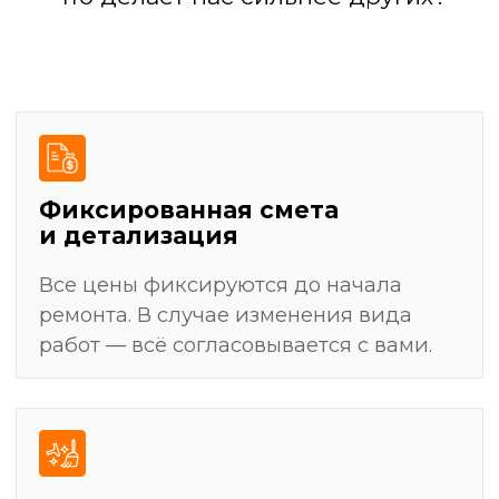
результат
Разработка дизайн-проекта
(или работа по вашему проекту)
Подготовка поверхностей: выравнивание
стен, полов, потолков
Черновая отделка: штукатурка, стяжка,
шпаклевка
Установка сантехники, электрофурнитуры,
светильников
Уборка и финальная передача ключей
Демонтажные работы: полная очистка
помещения от старых покрытий