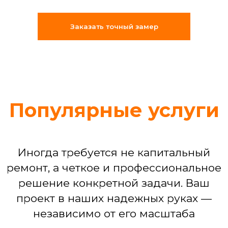
«Муж на час»: решение срочных
бытовых задач (что-то сломалось,
Заказать точный замер
отклеилось, перестало работать)
Сборка мебели любой сложности
Установка техники: от подключения
стиральной машины до настройки
варочной панели
Устранение последствий потопа или
мелких бытовых аварий
Команда, которая
делает ремонт
по-взрослому
Мы собрали штат из 25
профессиональных бригад, где
каждый — специалист