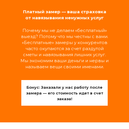
Замена выключателей, розеток,
светильников и люстр
Платный замер — ваша страховка
Подключение бытовой техники
от навязывания ненужных услуг
Замена автоматов и счетчиков
Прочистка и замена фильтров вытяжки
Почему мы не делаем «бесплатный»
выезд? Потому что мы честны с вами.
«Бесплатные» замеры у конкурентов
МАСТЕР ШИРОКОГО
часто окупаются за счет раздутой
ПРОФИЛЯ
сметы и навязывания лишних услуг.
Мы экономим ваши деньги и нервы и
называем вещи своими именами.
Обслуживание дверей (замки, петли,
ручки, наличники)
Монтаж и регулировка шкафов, полок,
навесных шкафчиков
Бонус: Заказали у нас работу после
Установка карнизов, кронштейнов,
замера — его стоимость идет в счет
зеркал, картин
заказа!
РАЗОВЫЕ УСЛУГИ