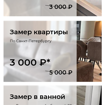
отделка стен и потолка, укладка
напольных покрытий, установка
розеток, светильников, карнизов.
Утепление балконов
Остекление, утепление стен, пола и
потолка, внутренняя отделка, монтаж
освещения
и розеток.