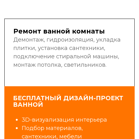
в своей области: сантехники,
электрики, маляры-штукатуры,
плиточники, мастера широкого
профиля.
Мы не нанимаем случайных людей
с улицы. Мы инвестируем
в обучение, контролируем
качество работ и гордимся нашей
репутацией.
6+
25
лет в сфере
профессиональных
строительства
бригад
и ремонта
1400+
98%
объектов
клиентов