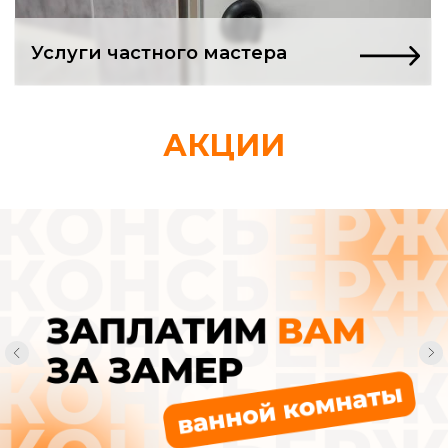
Ремонт в квартире
только начался,
АКЦИИ
а вы уже в долгах
и депрессии?
Нашли «проверенных» мастеров.
Заключили договор. А через неделю
понимаете: вас втянули в адскую
рутину, из которой нет выхода.
Смета, которая
«немного подросла»
Вам спокойно сообщают, что «возникли