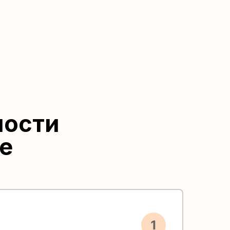
ности
е