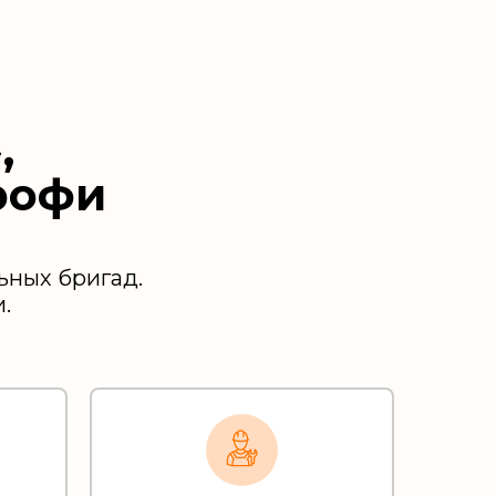
,
рофи
ьных бригад.
.