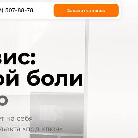
8
Заказать звонок
ис:
ой боли
о
т на себя
бъекта «под ключ»