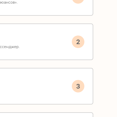
нюансов».
ессенджер.