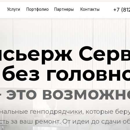
+7 (812) 507-88-7
ги
Портфолио
Партнеры
Контакты
сьерж Серв
 без головн
 это возможн
альные генподрядчики, которые беру
сть за ваш ремонт. От идеи до сдачи о