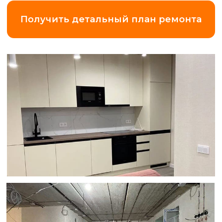
Замер квартиры
по Ленинградской области (+20 км
от КАД)
5 000 ₽
*Что вы получаете
за эти деньги?
Точный замер и
смету.
Максимальная прозрачность
и точность в подборе работ и
материалов.