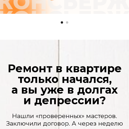
нюансы» и нужно доплатить. Потом еще.
И еще. А вы уже вложили столько, что
отступать поздно.
Ваша квартира — полигон
Грязь, пыль на мебели, горы мусора.
Кажется, после рабочих нужно делать
еще один ремонт.
Сроки, которые
плывут, как дым
«Завтра» не наступает никогда. Ваша
жизнь замерла в ожидании. Переезд
откладывается, планы рушатся.