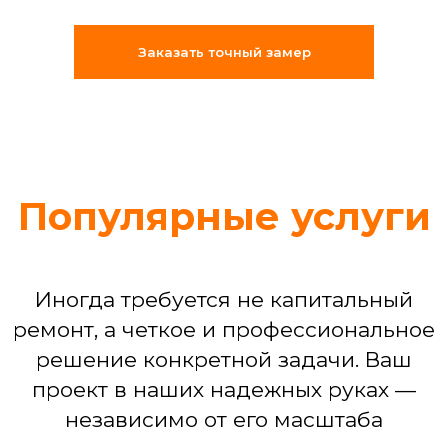
«Муж на час»: решение срочных
бытовых задач (что-то сломалось,
Заказать точный замер
отклеилось, перестало работать)
Сборка мебели любой сложности
Установка техники: от подключения
стиральной машины до настройки
варочной панели
Устранение последствий потопа или
мелких бытовых аварий
Команда, которая
делает ремонт
по-взрослому
Мы собрали штат из 25
профессиональных бригад, где
каждый — специалист