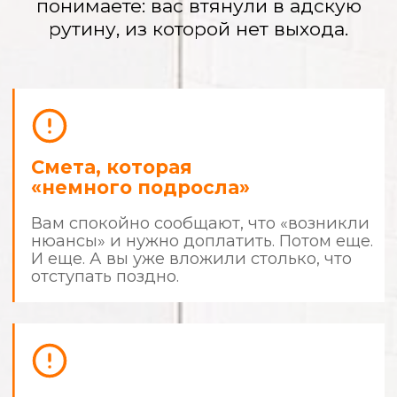
Вы — прораб
с 9:00 до 22:00
Вы не работаете и не отдыхаете.
Вы решаете их проблемы, сами
покупаете материалы, а ночами ищете
в интернете, «так ли они кладут плитку».
Испорченные
материалы и кривые
стены
Вы платите за качество, а получаете
«и так сойдет». Дорогая итальянская
краска легла разводами, а плитка
в ванной «играет волной».