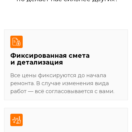
результат
Разработка дизайн-проекта
(или работа по вашему проекту)
Подготовка поверхностей: выравнивание
стен, полов, потолков
Черновая отделка: штукатурка, стяжка,
шпаклевка
Установка сантехники, электрофурнитуры,
светильников
Уборка и финальная передача ключей
Демонтажные работы: полная очистка
помещения от старых покрытий