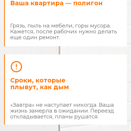
Знакомо?
Стоп.
Хватит быть заложником
собственной квартиры.
Ремонт не должен отнимать у
вас деньги, время и нервные
клетки.
Пора действовать по правилам.
Мы делаем ремонт
с человеческим
отношением
и предсказуемым