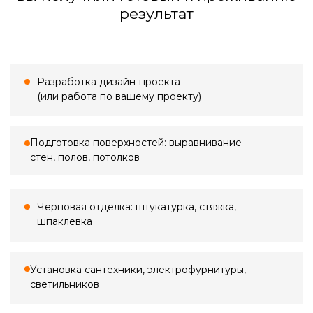
Большинство проблем в ремонте
начинаются с неточных замеров.
Кривые стены, «уехавшие» углы,
неучтённые коммуникации — всё это
потом превращается в переделки,
срывы сроков и лишние расходы. Мы
выполняем профессиональный замер,
фиксируем реальную геометрию
помещения, уровни полов и потолков,
проёмы, ниши и инженерные точки —
всё, что влияет на расчёты, материалы
и ход работ.
Стоимость выезда
Замер в ванной
По Санкт-Петербургу
500 ₽*