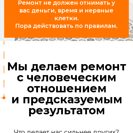
Профессионалы,
а не «шабашники»
У нас 25 проверенных бригад:
сантехники, электрики,
отделочники, маляры, плиточники.
За их работой следят прорабы.
Ремонт квартиры
под ключ
Мы берем на себя все задачи, чтобы
вы получили готовый к проживанию