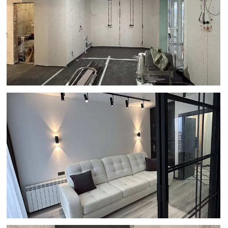
Оценку реальных возможностей.
Сразу скажем, что можно сделать
в вашей квартире, а что — нет.
Не обещаем невозможного
по картинкам из интернета.
Четкий список материалов.
Вы
купите только необходимые товары
для работ.
Гарантии и команду под
руководством прораба
(при
заключении дальнейшего договора
на ремонт). Закрепляем команду
и даем официальную гарантию.