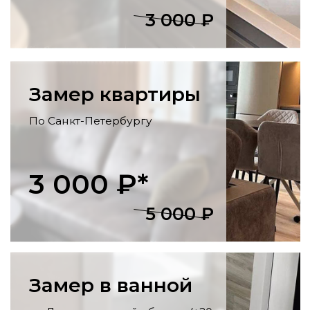
отделка стен и потолка, укладка
напольных покрытий, установка
розеток, светильников, карнизов.
Утепление балконов
Остекление, утепление стен, пола и
потолка, внутренняя отделка, монтаж
освещения
и розеток.