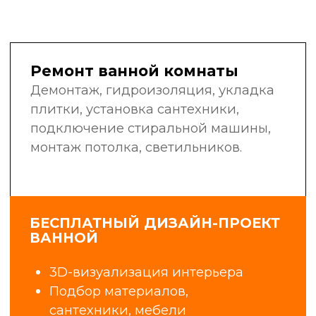
в своей области: сантехники,
электрики, маляры-штукатуры,
плиточники, мастера широкого
профиля.
Мы не нанимаем случайных людей
с улицы. Мы инвестируем
в обучение, контролируем
качество работ и гордимся нашей
репутацией.
6+
25
лет в сфере
профессиональных
строительства
бригад
и ремонта
1400+
98%
объектов
клиентов