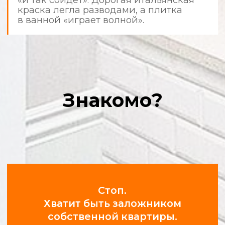
используют защитные материалы,
а после себя убирают мусор.
Фотоотчеты в режиме 24/7
Получайте уведомления и фото
с объекта в удобном мессенджере.
Вы всегда в курсе прогресса.
Соблюдение сроков и
графиков
Мы ценим ваше время. Время выезда
на объект и все этапы работ строго
регламентированы.