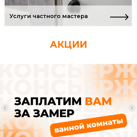
Ремонт в квартире
только начался,
АКЦИИ
а вы уже в долгах
и депрессии?
Нашли «проверенных» мастеров.
Заключили договор. А через неделю
понимаете: вас втянули в адскую
рутину, из которой нет выхода.
Смета, которая
«немного подросла»
Вам спокойно сообщают, что «возникли