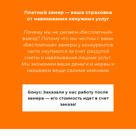
Замена выключателей, розеток,
светильников и люстр
Платный замер — ваша страховка
Подключение бытовой техники
от навязывания ненужных услуг
Замена автоматов и счетчиков
Прочистка и замена фильтров вытяжки
Почему мы не делаем «бесплатный»
выезд? Потому что мы честны с вами.
«Бесплатные» замеры у конкурентов
МАСТЕР ШИРОКОГО
часто окупаются за счет раздутой
ПРОФИЛЯ
сметы и навязывания лишних услуг.
Мы экономим ваши деньги и нервы и
называем вещи своими именами.
Обслуживание дверей (замки, петли,
ручки, наличники)
Монтаж и регулировка шкафов, полок,
навесных шкафчиков
Бонус: Заказали у нас работу после
Установка карнизов, кронштейнов,
замера — его стоимость идет в счет
зеркал, картин
заказа!
РАЗОВЫЕ УСЛУГИ