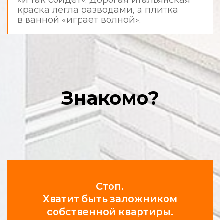
используют защитные материалы,
а после себя убирают мусор.
Фотоотчеты в режиме 24/7
Получайте уведомления и фото
с объекта в удобном мессенджере.
Вы всегда в курсе прогресса.
Соблюдение сроков и
графиков
Мы ценим ваше время. Время выезда
на объект и все этапы работ строго
регламентированы.