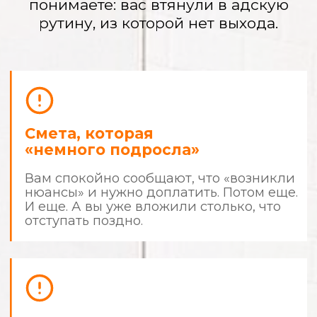
Вы — прораб
с 9:00 до 22:00
Вы не работаете и не отдыхаете.
Вы решаете их проблемы, сами
покупаете материалы, а ночами ищете
в интернете, «так ли они кладут плитку».
Испорченные
материалы и кривые
стены
Вы платите за качество, а получаете
«и так сойдет». Дорогая итальянская
краска легла разводами, а плитка
в ванной «играет волной».