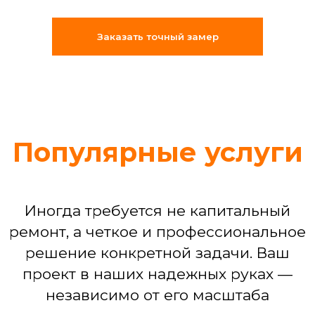
«Муж на час»: решение срочных
бытовых задач (что-то сломалось,
Заказать точный замер
отклеилось, перестало работать)
Сборка мебели любой сложности
Установка техники: от подключения
стиральной машины до настройки
варочной панели
Устранение последствий потопа или
мелких бытовых аварий
Команда, которая
делает ремонт
по-взрослому
Мы собрали штат из 25
профессиональных бригад, где
каждый — специалист