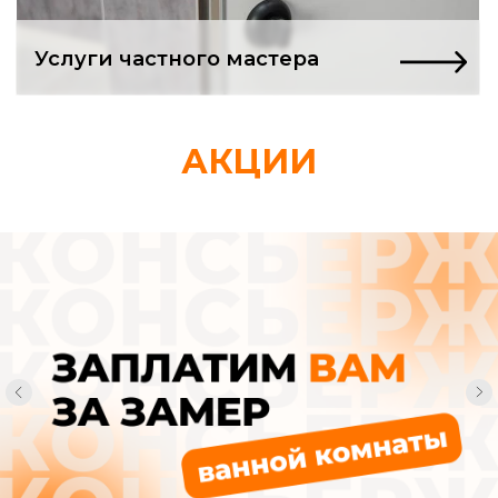
Ремонт в квартире
только начался,
АКЦИИ
а вы уже в долгах
и депрессии?
Нашли «проверенных» мастеров.
Заключили договор. А через неделю
понимаете: вас втянули в адскую
рутину, из которой нет выхода.
Смета, которая
«немного подросла»
Вам спокойно сообщают, что «возникли