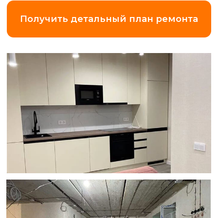
Замер квартиры
по Ленинградской области (+20 км
от КАД)
5 000 ₽
*Что вы получаете
за эти деньги?
Точный замер и
смету.
Максимальная прозрачность
и точность в подборе работ и
материалов.