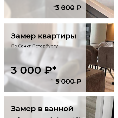
отделка стен и потолка, укладка
напольных покрытий, установка
розеток, светильников, карнизов.
Утепление балконов
Остекление, утепление стен, пола и
потолка, внутренняя отделка, монтаж
освещения
и розеток.