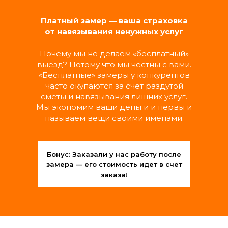
Замена выключателей, розеток,
светильников и люстр
Платный замер — ваша страховка
Подключение бытовой техники
от навязывания ненужных услуг
Замена автоматов и счетчиков
Прочистка и замена фильтров вытяжки
Почему мы не делаем «бесплатный»
выезд? Потому что мы честны с вами.
«Бесплатные» замеры у конкурентов
МАСТЕР ШИРОКОГО
часто окупаются за счет раздутой
ПРОФИЛЯ
сметы и навязывания лишних услуг.
Мы экономим ваши деньги и нервы и
называем вещи своими именами.
Обслуживание дверей (замки, петли,
ручки, наличники)
Монтаж и регулировка шкафов, полок,
навесных шкафчиков
Бонус: Заказали у нас работу после
Установка карнизов, кронштейнов,
замера — его стоимость идет в счет
зеркал, картин
заказа!
РАЗОВЫЕ УСЛУГИ