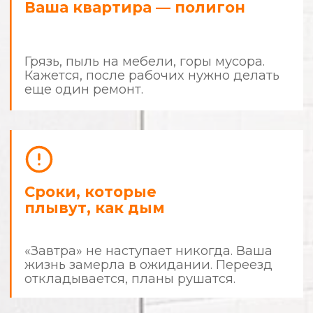
Знакомо?
Стоп.
Хватит быть заложником
собственной квартиры.
Ремонт не должен отнимать у
вас деньги, время и нервные
клетки.
Пора действовать по правилам.
Мы делаем ремонт
с человеческим
отношением
и предсказуемым