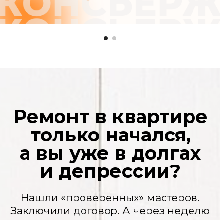
нюансы» и нужно доплатить. Потом еще.
И еще. А вы уже вложили столько, что
отступать поздно.
Ваша квартира — полигон
Грязь, пыль на мебели, горы мусора.
Кажется, после рабочих нужно делать
еще один ремонт.
Сроки, которые
плывут, как дым
«Завтра» не наступает никогда. Ваша
жизнь замерла в ожидании. Переезд
откладывается, планы рушатся.