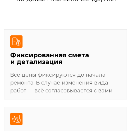
результат
Разработка дизайн-проекта
(или работа по вашему проекту)
Подготовка поверхностей: выравнивание
стен, полов, потолков
Черновая отделка: штукатурка, стяжка,
шпаклевка
Установка сантехники, электрофурнитуры,
светильников
Уборка и финальная передача ключей
Демонтажные работы: полная очистка
помещения от старых покрытий