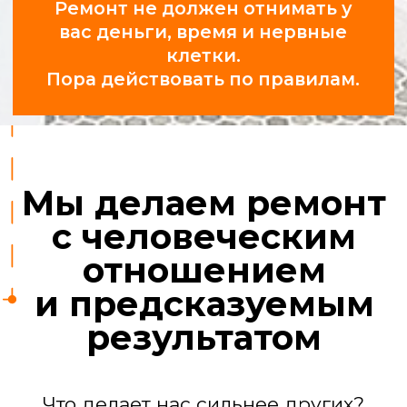
Профессионалы,
а не «шабашники»
У нас 25 проверенных бригад:
сантехники, электрики,
отделочники, маляры, плиточники.
За их работой следят прорабы.
Ремонт квартиры
под ключ
Мы берем на себя все задачи, чтобы
вы получили готовый к проживанию