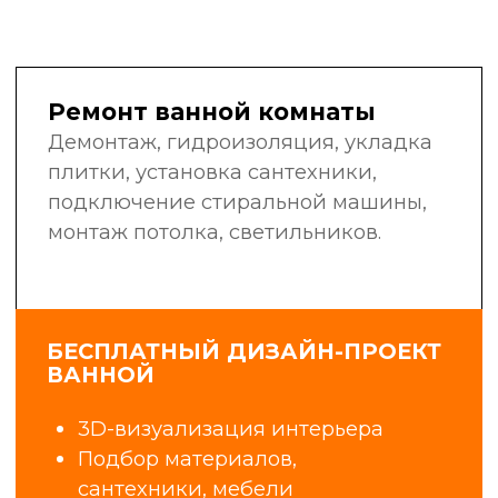
в своей области: сантехники,
электрики, маляры-штукатуры,
плиточники, мастера широкого
профиля.
Мы не нанимаем случайных людей
с улицы. Мы инвестируем
в обучение, контролируем
качество работ и гордимся нашей
репутацией.
6+
25
лет в сфере
профессиональных
строительства
бригад
и ремонта
1400+
98%
объектов
клиентов