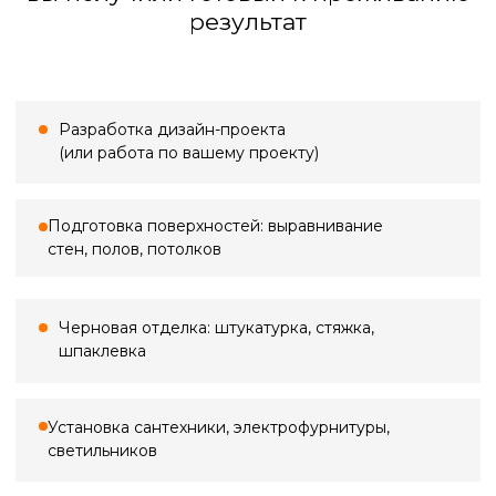
Большинство проблем в ремонте
начинаются с неточных замеров.
Кривые стены, «уехавшие» углы,
неучтённые коммуникации — всё это
потом превращается в переделки,
срывы сроков и лишние расходы. Мы
выполняем профессиональный замер,
фиксируем реальную геометрию
помещения, уровни полов и потолков,
проёмы, ниши и инженерные точки —
всё, что влияет на расчёты, материалы
и ход работ.
Стоимость выезда
Замер в ванной
По Санкт-Петербургу
500 ₽*