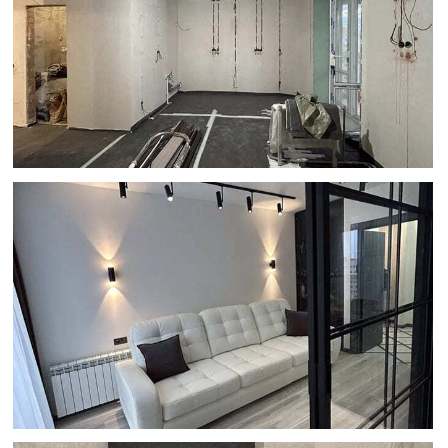
Оценку реальных возможностей.
Сразу скажем, что можно сделать
в вашей квартире, а что — нет.
Не обещаем невозможного
по картинкам из интернета.
Четкий список материалов.
Вы
купите только необходимые товары
для работ.
Гарантии и команду под
руководством прораба
(при
заключении дальнейшего договора
на ремонт). Закрепляем команду
и даем официальную гарантию.