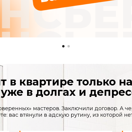
 квартире только начался
же в долгах и депрессии?
ных» мастеров. Заключили договор. А через недел
с втянули в адскую рутину, из которой нет выхода.
Сроки, которые
Ваша квартир
плывут, как дым
полигон
«Завтра» не наступает никогда. Ваша
Грязь, пыль на ме
жизнь замерла в ожидании. Переезд
Кажется, после р
откладывается, планы рушатся.
еще один ремонт.