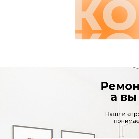
Ремонт в
а вы у
Нашли «проверен
понимаете: ва
Смета, которая
«немного подросла»
Вам спокойно сообщают, что «возникли
нюансы» и нужно доплатить. Потом еще. И
еще. А вы уже вложили столько, что
отступать поздно.