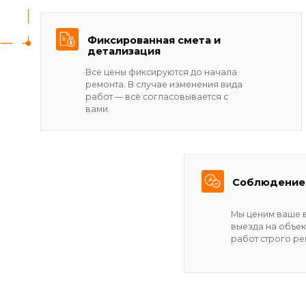
выезда на объект и все 
работ строго регламент
Ремонт квартир
Мы берем на себя все задачи, чтоб
готовый к проживанию результат
Разработка дизайн-проекта
Демонтажные ра
(или работа по вашему проекту)
помещения от с
Подготовка поверхностей: выравнивание стен,
Штробление сте