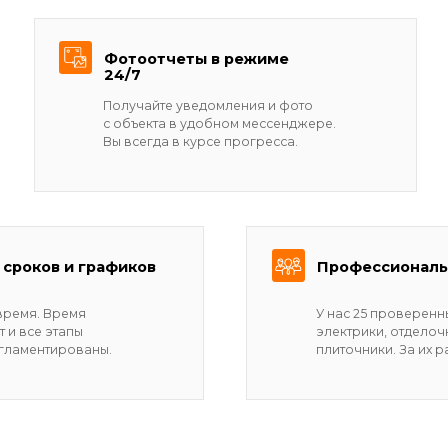
этапы
электрики, отделочники, маляры,
ированы.
плиточники. За их работой следят 
ы под ключ
ы вы получили
боты: полная очистка
тарых покрытий
н для скрытой прокладки