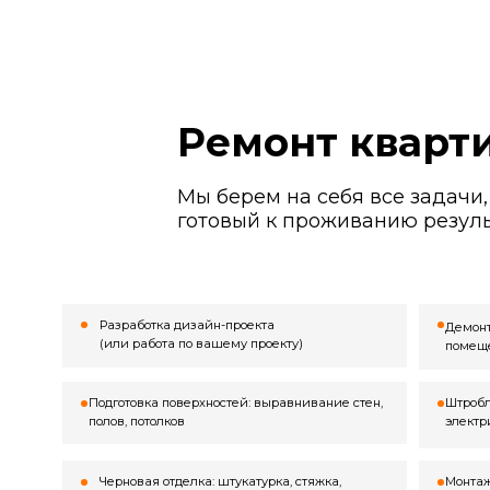
полов, потолков
электрики, сант
Черновая отделка: штукатурка, стяжка,
Монтаж всех вид
шпаклевка
поклейка обоев,
Установка сантехники, электрофурнитуры,
Замер и устано
светильников
(кухни, шкафы-к
Получит
Уборка и финальная передача ключей
Замер, после ко
раз — без перед
Большинство проблем в ремонте на
углы, неучтённые коммуникации — 
лишние расходы. Мы выполняем пр