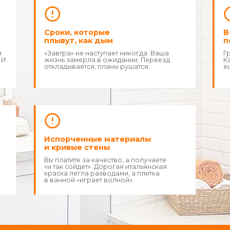
Испорченные материалы
Знак
и кривые стены
Вы платите за качество, а получаете
«и так сойдет». Дорогая итальянская
краска легла разводами, а плитка
в ванной «играет волной».
Стоп.
ть заложником собственной квартиры.
тнимать у вас деньги, время и нервные к
ора действовать по правилам.