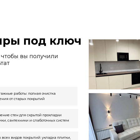
ехники и слаботочных систем
ов покрытий: укладка плитки,
 покраска, настил ламината
Мы — действующ
вка мебели
упе)
ь детальный план
ремонта
торого ремонт делают од
елок
чинаются с неточных замеров. Кривые стены, «уеха
всё это потом превращается в переделки, срывы сро
офессиональный замер, фиксируем реальную геом