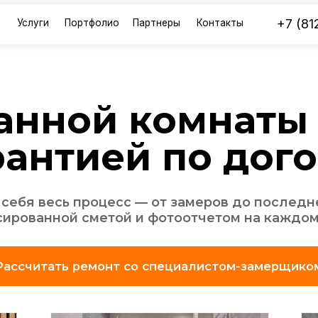
+7 (812) 507-88-7
ги
Портфолио
Партнеры
Контакты
нной комнаты по
нтией по договор
весь процесс — от замеров до последнего саморе
анной сметой и фотоотчетом на каждом этапе
итать ремонт со специалистом-замерщиком