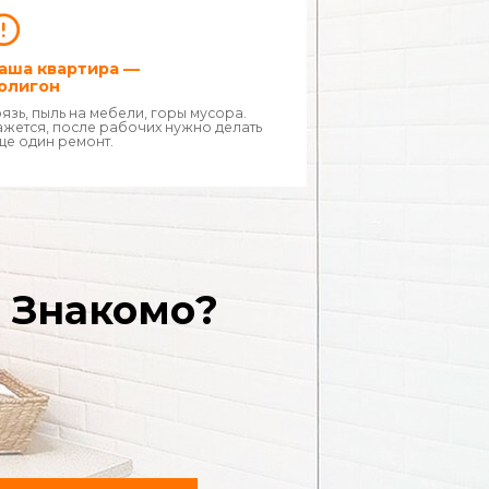
омо?
летки.