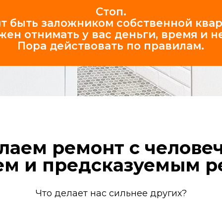
м ремонт с человечески
и предсказуемым резуль
Что делает нас сильнее других?
Фотоотчеты в режиме
Чи
24/7
Получайте уведомления и фото
Наш
с объекта в удобном мессенджере.
фор
Вы всегда в курсе прогресса.
мат
мус
 и графиков
Профессионалы, а не «шаба
Время
У нас 25 проверенных бригад: санте