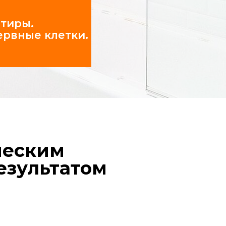
м
татом
стота и порядок
и мастера приходят в чистой
ме, используют защитные
ериалы, а после себя убирают
ор.
шники»
хники,