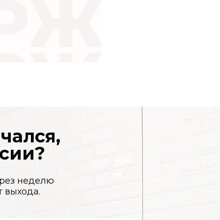
,
ю
а —
бели, горы мусора.
абочих нужно делать