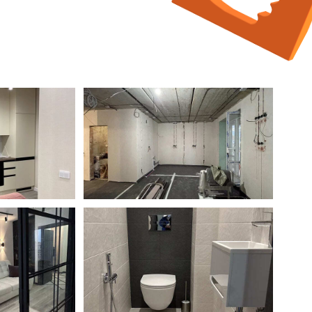
ие генподрядчики
ин
вшие»
ков и
етрию