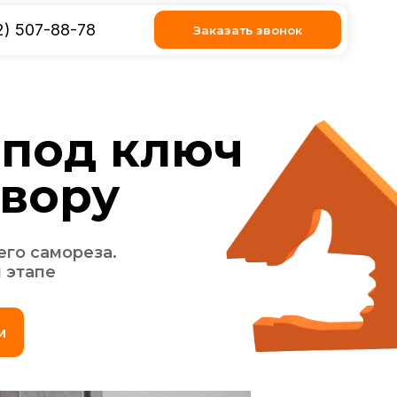
8
Заказать звонок
д ключ
у
за.