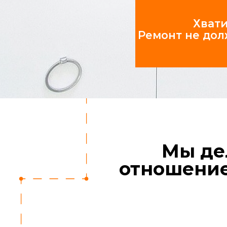
Мы делае
отношением 
Фиксированная смета и
детализация
Все цены фиксируются до начала
ремонта. В случае изменения вида
работ — всё согласовывается с
вами.
Соблюдение сроков
Мы ценим ваше время. 