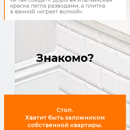
используют защитные материалы,
а после себя убирают мусор.
Фотоотчеты в режиме 24/7
Получайте уведомления и фото
с объекта в удобном мессенджере.
Вы всегда в курсе прогресса.
Соблюдение сроков и
графиков
Мы ценим ваше время. Время выезда
на объект и все этапы работ строго
регламентированы.