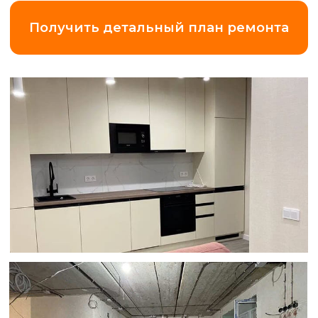
Замер квартиры
по Ленинградской области (+20 км
от КАД)
5 000 ₽
*Что вы получаете
за эти деньги?
Точный замер и
смету.
Максимальная прозрачность
и точность в подборе работ и
материалов.