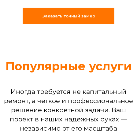
«Муж на час»: решение срочных
бытовых задач (что-то сломалось,
Заказать точный замер
отклеилось, перестало работать)
Сборка мебели любой сложности
Установка техники: от подключения
стиральной машины до настройки
варочной панели
Устранение последствий потопа или
мелких бытовых аварий
Команда, которая
делает ремонт
по-взрослому
Мы собрали штат из 25
профессиональных бригад, где
каждый — специалист