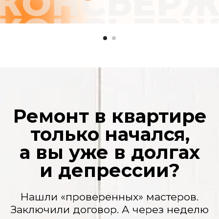
нюансы» и нужно доплатить. Потом еще.
И еще. А вы уже вложили столько, что
отступать поздно.
Ваша квартира — полигон
Грязь, пыль на мебели, горы мусора.
Кажется, после рабочих нужно делать
еще один ремонт.
Сроки, которые
плывут, как дым
«Завтра» не наступает никогда. Ваша
жизнь замерла в ожидании. Переезд
откладывается, планы рушатся.