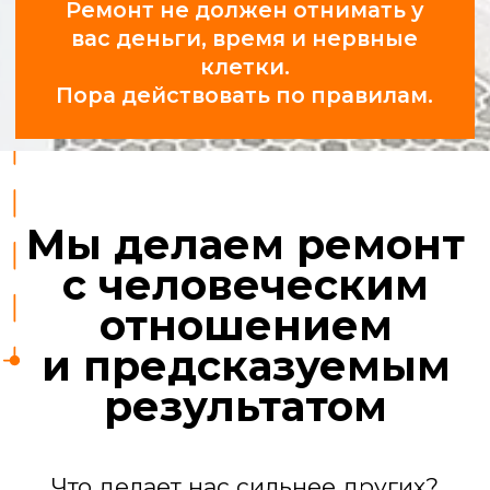
Профессионалы,
а не «шабашники»
У нас 25 проверенных бригад:
сантехники, электрики,
отделочники, маляры, плиточники.
За их работой следят прорабы.
Ремонт квартиры
под ключ
Мы берем на себя все задачи, чтобы
вы получили готовый к проживанию