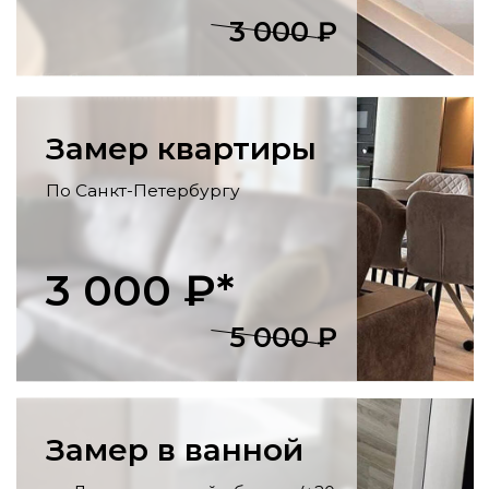
отделка стен и потолка, укладка
напольных покрытий, установка
розеток, светильников, карнизов.
Утепление балконов
Остекление, утепление стен, пола и
потолка, внутренняя отделка, монтаж
освещения
и розеток.