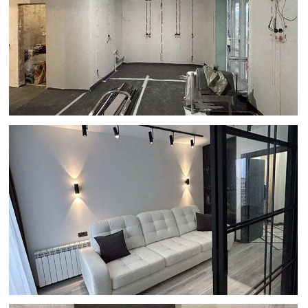
Оценку реальных возможностей.
Сразу скажем, что можно сделать
в вашей квартире, а что — нет.
Не обещаем невозможного
по картинкам из интернета.
Четкий список материалов.
Вы
купите только необходимые товары
для работ.
Гарантии и команду под
руководством прораба
(при
заключении дальнейшего договора
на ремонт). Закрепляем команду
и даем официальную гарантию.