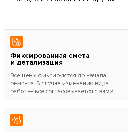
результат
Разработка дизайн-проекта
(или работа по вашему проекту)
Подготовка поверхностей: выравнивание
стен, полов, потолков
Черновая отделка: штукатурка, стяжка,
шпаклевка
Установка сантехники, электрофурнитуры,
светильников
Уборка и финальная передача ключей
Демонтажные работы: полная очистка
помещения от старых покрытий