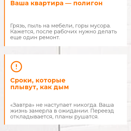
Знакомо?
Стоп.
Хватит быть заложником
собственной квартиры.
Ремонт не должен отнимать у
вас деньги, время и нервные
клетки.
Пора действовать по правилам.
Мы делаем ремонт
с человеческим
отношением
и предсказуемым