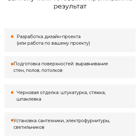
Большинство проблем в ремонте
начинаются с неточных замеров.
Кривые стены, «уехавшие» углы,
неучтённые коммуникации — всё это
потом превращается в переделки,
срывы сроков и лишние расходы. Мы
выполняем профессиональный замер,
фиксируем реальную геометрию
помещения, уровни полов и потолков,
проёмы, ниши и инженерные точки —
всё, что влияет на расчёты, материалы
и ход работ.
Стоимость выезда
Замер в ванной
По Санкт-Петербургу
500 ₽*