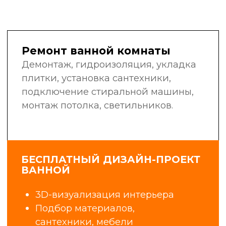
в своей области: сантехники,
электрики, маляры-штукатуры,
плиточники, мастера широкого
профиля.
Мы не нанимаем случайных людей
с улицы. Мы инвестируем
в обучение, контролируем
качество работ и гордимся нашей
репутацией.
6+
25
лет в сфере
профессиональных
строительства
бригад
и ремонта
1400+
98%
объектов
клиентов