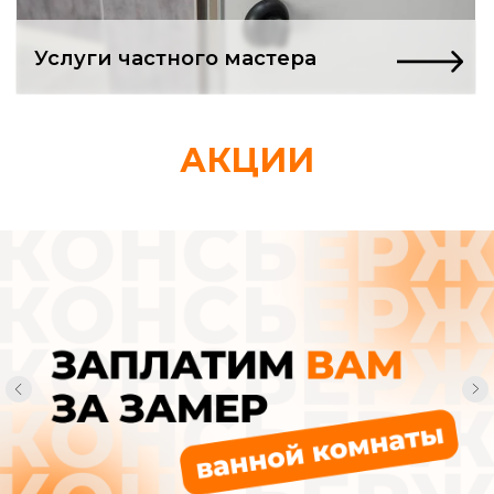
Ремонт в квартире
только начался,
АКЦИИ
а вы уже в долгах
и депрессии?
Нашли «проверенных» мастеров.
Заключили договор. А через неделю
понимаете: вас втянули в адскую
рутину, из которой нет выхода.
Смета, которая
«немного подросла»
Вам спокойно сообщают, что «возникли