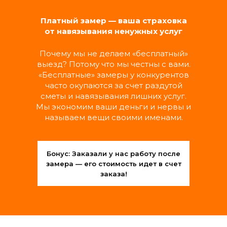
Замена выключателей, розеток,
светильников и люстр
Платный замер — ваша страховка
Подключение бытовой техники
от навязывания ненужных услуг
Замена автоматов и счетчиков
Прочистка и замена фильтров вытяжки
Почему мы не делаем «бесплатный»
выезд? Потому что мы честны с вами.
«Бесплатные» замеры у конкурентов
МАСТЕР ШИРОКОГО
часто окупаются за счет раздутой
ПРОФИЛЯ
сметы и навязывания лишних услуг.
Мы экономим ваши деньги и нервы и
называем вещи своими именами.
Обслуживание дверей (замки, петли,
ручки, наличники)
Монтаж и регулировка шкафов, полок,
навесных шкафчиков
Бонус: Заказали у нас работу после
Установка карнизов, кронштейнов,
замера — его стоимость идет в счет
зеркал, картин
заказа!
РАЗОВЫЕ УСЛУГИ