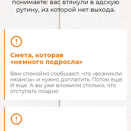
Вы — прораб
с 9:00 до 22:00
Вы не работаете и не отдыхаете.
Вы решаете их проблемы, сами
покупаете материалы, а ночами ищете
в интернете, «так ли они кладут плитку».
Испорченные
материалы и кривые
стены
Вы платите за качество, а получаете
«и так сойдет». Дорогая итальянская
краска легла разводами, а плитка
в ванной «играет волной».