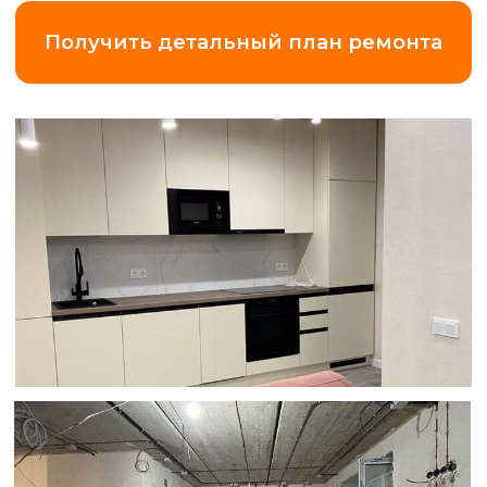
Замер квартиры
по Ленинградской области (+20 км
от КАД)
5 000 ₽
*Что вы получаете
за эти деньги?
Точный замер и
смету.
Максимальная прозрачность
и точность в подборе работ и
материалов.