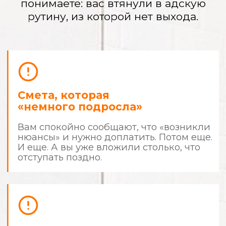
Вы — прораб
с 9:00 до 22:00
Вы не работаете и не отдыхаете.
Вы решаете их проблемы, сами
покупаете материалы, а ночами ищете
в интернете, «так ли они кладут плитку».
Испорченные
материалы и кривые
стены
Вы платите за качество, а получаете
«и так сойдет». Дорогая итальянская
краска легла разводами, а плитка
в ванной «играет волной».