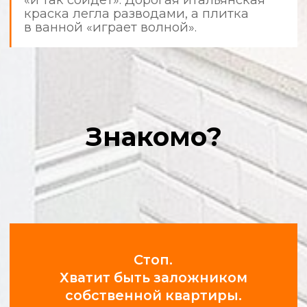
используют защитные материалы,
а после себя убирают мусор.
Фотоотчеты в режиме 24/7
Получайте уведомления и фото
с объекта в удобном мессенджере.
Вы всегда в курсе прогресса.
Соблюдение сроков и
графиков
Мы ценим ваше время. Время выезда
на объект и все этапы работ строго
регламентированы.