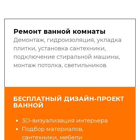
в своей области: сантехники,
электрики, маляры-штукатуры,
плиточники, мастера широкого
профиля.
Мы не нанимаем случайных людей
с улицы. Мы инвестируем
в обучение, контролируем
качество работ и гордимся нашей
репутацией.
6+
25
лет в сфере
профессиональных
строительства
бригад
и ремонта
1400+
98%
объектов
клиентов