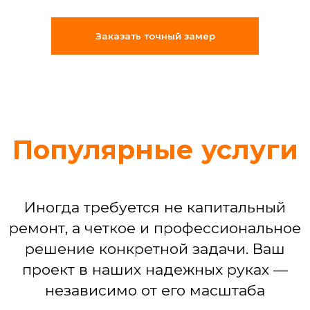
«Муж на час»: решение срочных
бытовых задач (что-то сломалось,
Заказать точный замер
отклеилось, перестало работать)
Сборка мебели любой сложности
Установка техники: от подключения
стиральной машины до настройки
варочной панели
Устранение последствий потопа или
мелких бытовых аварий
Команда, которая
делает ремонт
по-взрослому
Мы собрали штат из 25
профессиональных бригад, где
каждый — специалист