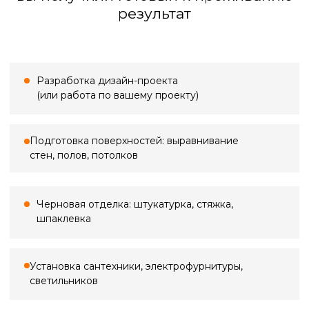
Большинство проблем в ремонте
начинаются с неточных замеров.
Кривые стены, «уехавшие» углы,
неучтённые коммуникации — всё это
потом превращается в переделки,
срывы сроков и лишние расходы. Мы
выполняем профессиональный замер,
фиксируем реальную геометрию
помещения, уровни полов и потолков,
проёмы, ниши и инженерные точки —
всё, что влияет на расчёты, материалы
и ход работ.
Стоимость выезда
Замер в ванной
По Санкт-Петербургу
500 ₽*