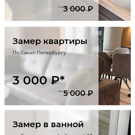
отделка стен и потолка, укладка
напольных покрытий, установка
розеток, светильников, карнизов.
Утепление балконов
Остекление, утепление стен, пола и
потолка, внутренняя отделка, монтаж
освещения
и розеток.