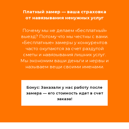
Замена выключателей, розеток,
светильников и люстр
Платный замер — ваша страховка
Подключение бытовой техники
от навязывания ненужных услуг
Замена автоматов и счетчиков
Прочистка и замена фильтров вытяжки
Почему мы не делаем «бесплатный»
выезд? Потому что мы честны с вами.
«Бесплатные» замеры у конкурентов
МАСТЕР ШИРОКОГО
часто окупаются за счет раздутой
ПРОФИЛЯ
сметы и навязывания лишних услуг.
Мы экономим ваши деньги и нервы и
называем вещи своими именами.
Обслуживание дверей (замки, петли,
ручки, наличники)
Монтаж и регулировка шкафов, полок,
навесных шкафчиков
Бонус: Заказали у нас работу после
Установка карнизов, кронштейнов,
замера — его стоимость идет в счет
зеркал, картин
заказа!
РАЗОВЫЕ УСЛУГИ