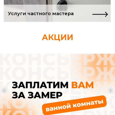
Ремонт в квартире
только начался,
АКЦИИ
а вы уже в долгах
и депрессии?
Нашли «проверенных» мастеров.
Заключили договор. А через неделю
понимаете: вас втянули в адскую
рутину, из которой нет выхода.
Смета, которая
«немного подросла»
Вам спокойно сообщают, что «возникли