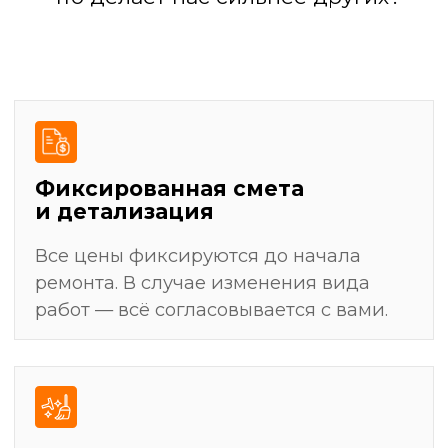
результат
Разработка дизайн-проекта
(или работа по вашему проекту)
Подготовка поверхностей: выравнивание
стен, полов, потолков
Черновая отделка: штукатурка, стяжка,
шпаклевка
Установка сантехники, электрофурнитуры,
светильников
Уборка и финальная передача ключей
Демонтажные работы: полная очистка
помещения от старых покрытий