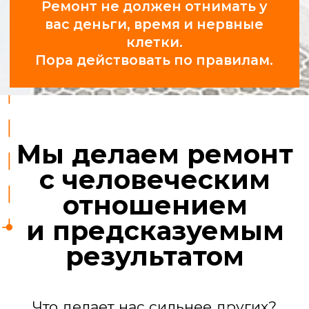
Профессионалы,
а не «шабашники»
У нас 25 проверенных бригад:
сантехники, электрики,
отделочники, маляры, плиточники.
За их работой следят прорабы.
Ремонт квартиры
под ключ
Мы берем на себя все задачи, чтобы
вы получили готовый к проживанию