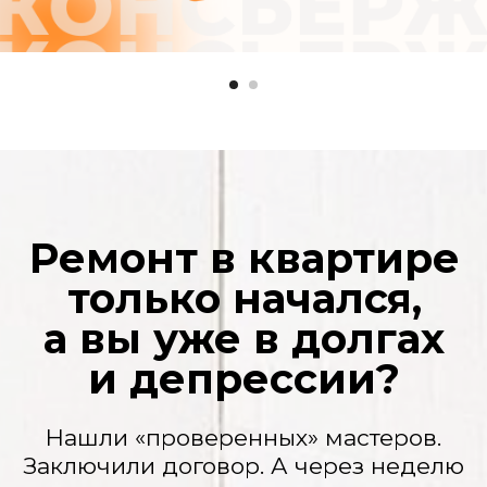
нюансы» и нужно доплатить. Потом еще.
И еще. А вы уже вложили столько, что
отступать поздно.
Ваша квартира — полигон
Грязь, пыль на мебели, горы мусора.
Кажется, после рабочих нужно делать
еще один ремонт.
Сроки, которые
плывут, как дым
«Завтра» не наступает никогда. Ваша
жизнь замерла в ожидании. Переезд
откладывается, планы рушатся.