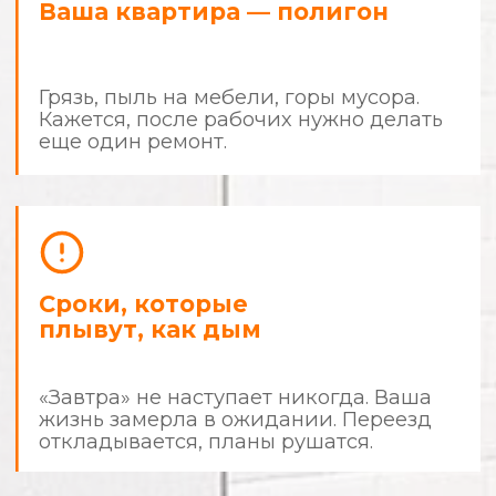
Знакомо?
Стоп.
Хватит быть заложником
собственной квартиры.
Ремонт не должен отнимать у
вас деньги, время и нервные
клетки.
Пора действовать по правилам.
Мы делаем ремонт
с человеческим
отношением
и предсказуемым