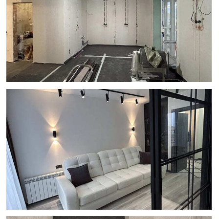
Оценку реальных возможностей.
Сразу скажем, что можно сделать
в вашей квартире, а что — нет.
Не обещаем невозможного
по картинкам из интернета.
Четкий список материалов.
Вы
купите только необходимые товары
для работ.
Гарантии и команду под
руководством прораба
(при
заключении дальнейшего договора
на ремонт). Закрепляем команду
и даем официальную гарантию.