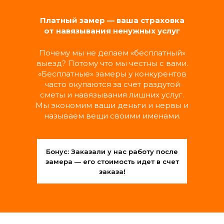
Замена выключателей, розеток,
светильников и люстр
Платный замер — ваша страховка
Подключение бытовой техники
от навязывания ненужных услуг
Замена автоматов и счетчиков
Прочистка и замена фильтров вытяжки
Почему мы не делаем «бесплатный»
выезд? Потому что мы честны с вами.
«Бесплатные» замеры у конкурентов
МАСТЕР ШИРОКОГО
часто окупаются за счет раздутой
ПРОФИЛЯ
сметы и навязывания лишних услуг.
Мы экономим ваши деньги и нервы и
называем вещи своими именами.
Обслуживание дверей (замки, петли,
ручки, наличники)
Монтаж и регулировка шкафов, полок,
навесных шкафчиков
Бонус: Заказали у нас работу после
Установка карнизов, кронштейнов,
замера — его стоимость идет в счет
зеркал, картин
заказа!
РАЗОВЫЕ УСЛУГИ