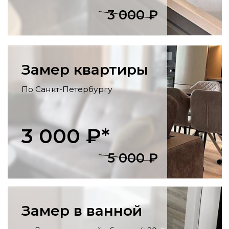
отделка стен и потолка, укладка
напольных покрытий, установка
розеток, светильников, карнизов.
Утепление балконов
Остекление, утепление стен, пола и
потолка, внутренняя отделка, монтаж
освещения
и розеток.