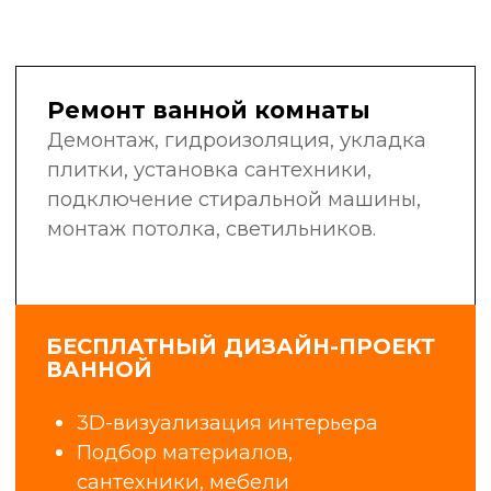
в своей области: сантехники,
электрики, маляры-штукатуры,
плиточники, мастера широкого
профиля.
Мы не нанимаем случайных людей
с улицы. Мы инвестируем
в обучение, контролируем
качество работ и гордимся нашей
репутацией.
6+
25
лет в сфере
профессиональных
строительства
бригад
и ремонта
1400+
98%
объектов
клиентов