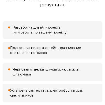
Большинство проблем в ремонте
начинаются с неточных замеров.
Кривые стены, «уехавшие» углы,
неучтённые коммуникации — всё это
потом превращается в переделки,
срывы сроков и лишние расходы. Мы
выполняем профессиональный замер,
фиксируем реальную геометрию
помещения, уровни полов и потолков,
проёмы, ниши и инженерные точки —
всё, что влияет на расчёты, материалы
и ход работ.
Стоимость выезда
Замер в ванной
По Санкт-Петербургу
500 ₽*