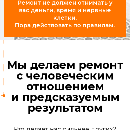
Профессионалы,
а не «шабашники»
У нас 25 проверенных бригад:
сантехники, электрики,
отделочники, маляры, плиточники.
За их работой следят прорабы.
Ремонт квартиры
под ключ
Мы берем на себя все задачи, чтобы
вы получили готовый к проживанию