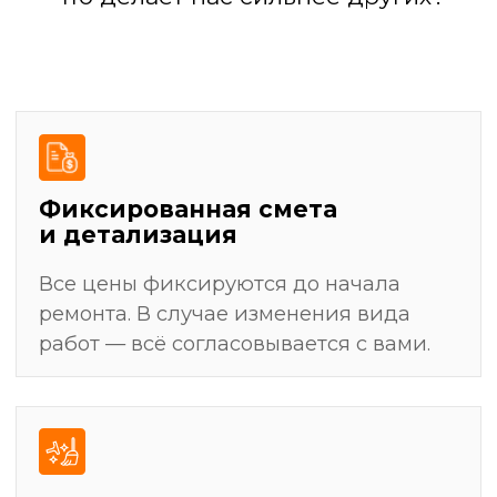
результат
Разработка дизайн-проекта
(или работа по вашему проекту)
Подготовка поверхностей: выравнивание
стен, полов, потолков
Черновая отделка: штукатурка, стяжка,
шпаклевка
Установка сантехники, электрофурнитуры,
светильников
Уборка и финальная передача ключей
Демонтажные работы: полная очистка
помещения от старых покрытий