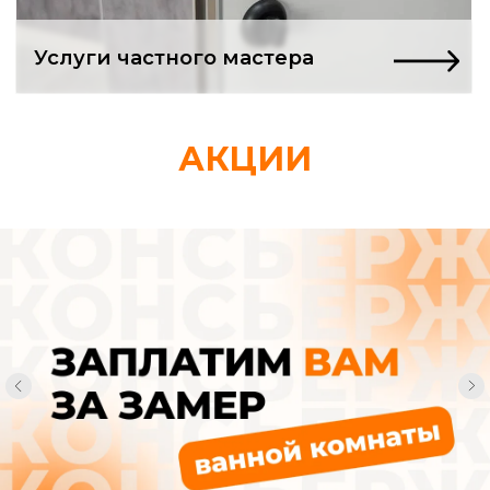
Ремонт в квартире
только начался,
АКЦИИ
а вы уже в долгах
и депрессии?
Нашли «проверенных» мастеров.
Заключили договор. А через неделю
понимаете: вас втянули в адскую
рутину, из которой нет выхода.
Смета, которая
«немного подросла»
Вам спокойно сообщают, что «возникли