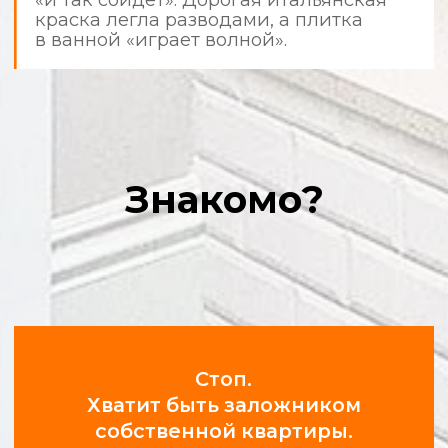
используют защитные материалы,
а после себя убирают мусор.
Фотоотчеты в режиме 24/7
Получайте уведомления и фото
с объекта в удобном мессенджере.
Вы всегда в курсе прогресса.
Соблюдение сроков и
графиков
Мы ценим ваше время. Время выезда
на объект и все этапы работ строго
регламентированы.