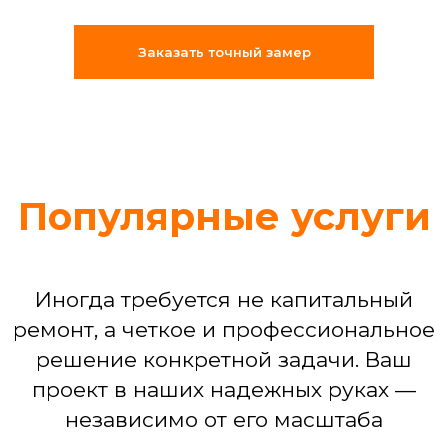
«Муж на час»: решение срочных
бытовых задач (что-то сломалось,
Заказать точный замер
отклеилось, перестало работать)
Сборка мебели любой сложности
Установка техники: от подключения
стиральной машины до настройки
варочной панели
Устранение последствий потопа или
мелких бытовых аварий
Команда, которая
делает ремонт
по-взрослому
Мы собрали штат из 25
профессиональных бригад, где
каждый — специалист