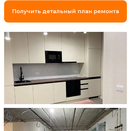
Замер квартиры
по Ленинградской области (+20 км
от КАД)
5 000 ₽
*Что вы получаете
за эти деньги?
Точный замер и
смету.
Максимальная прозрачность
и точность в подборе работ и
материалов.