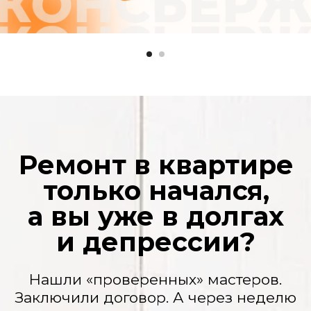
нюансы» и нужно доплатить. Потом еще.
И еще. А вы уже вложили столько, что
отступать поздно.
Ваша квартира — полигон
Грязь, пыль на мебели, горы мусора.
Кажется, после рабочих нужно делать
еще один ремонт.
Сроки, которые
плывут, как дым
«Завтра» не наступает никогда. Ваша
жизнь замерла в ожидании. Переезд
откладывается, планы рушатся.