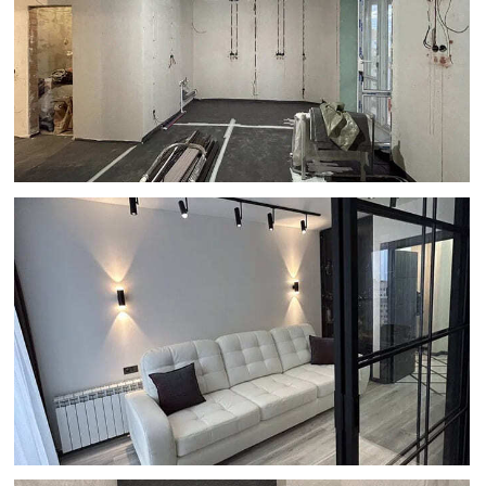
Оценку реальных возможностей.
Сразу скажем, что можно сделать
в вашей квартире, а что — нет.
Не обещаем невозможного
по картинкам из интернета.
Четкий список материалов.
Вы
купите только необходимые товары
для работ.
Гарантии и команду под
руководством прораба
(при
заключении дальнейшего договора
на ремонт). Закрепляем команду
и даем официальную гарантию.