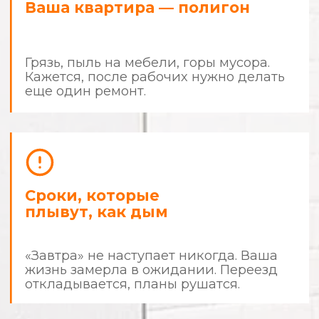
Знакомо?
Стоп.
Хватит быть заложником
собственной квартиры.
Ремонт не должен отнимать у
вас деньги, время и нервные
клетки.
Пора действовать по правилам.
Мы делаем ремонт
с человеческим
отношением
и предсказуемым