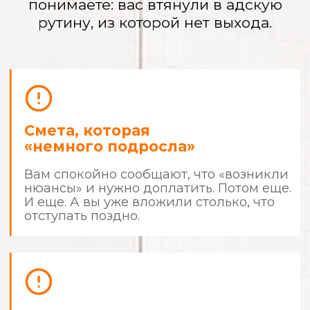
Вы — прораб
с 9:00 до 22:00
Вы не работаете и не отдыхаете.
Вы решаете их проблемы, сами
покупаете материалы, а ночами ищете
в интернете, «так ли они кладут плитку».
Испорченные
материалы и кривые
стены
Вы платите за качество, а получаете
«и так сойдет». Дорогая итальянская
краска легла разводами, а плитка
в ванной «играет волной».