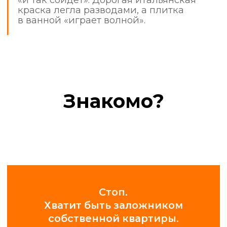
используют защитные материалы,
а после себя убирают мусор.
Фотоотчеты в режиме 24/7
Получайте уведомления и фото
с объекта в удобном мессенджере.
Вы всегда в курсе прогресса.
Соблюдение сроков и
графиков
Мы ценим ваше время. Время выезда
на объект и все этапы работ строго
регламентированы.