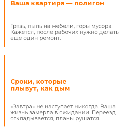
Знакомо?
Стоп.
Хватит быть заложником
собственной квартиры.
Ремонт не должен отнимать у
вас деньги, время и нервные
клетки.
Пора действовать по правилам.
Мы делаем ремонт
с человеческим
отношением
и предсказуемым