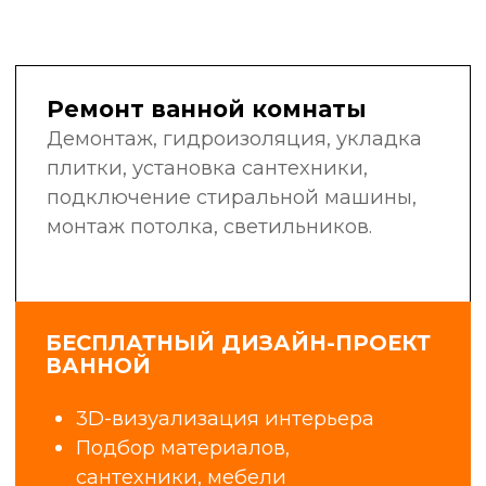
в своей области: сантехники,
электрики, маляры-штукатуры,
плиточники, мастера широкого
профиля.
Мы не нанимаем случайных людей
с улицы. Мы инвестируем
в обучение, контролируем
качество работ и гордимся нашей
репутацией.
6+
25
лет в сфере
профессиональных
строительства
бригад
и ремонта
1400+
98%
объектов
клиентов