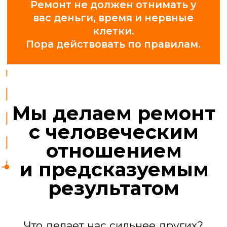
Профессионалы,
а не «шабашники»
У нас 25 проверенных бригад:
сантехники, электрики,
отделочники, маляры, плиточники.
За их работой следят прорабы.
Ремонт квартиры
под ключ
Мы берем на себя все задачи, чтобы
вы получили готовый к проживанию