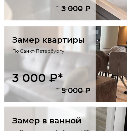
отделка стен и потолка, укладка
напольных покрытий, установка
розеток, светильников, карнизов.
Утепление балконов
Остекление, утепление стен, пола и
потолка, внутренняя отделка, монтаж
освещения
и розеток.