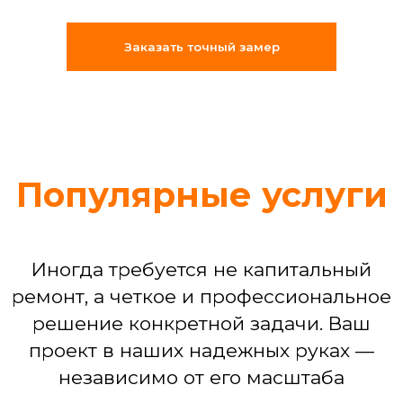
«Муж на час»: решение срочных
бытовых задач (что-то сломалось,
Заказать точный замер
отклеилось, перестало работать)
Сборка мебели любой сложности
Установка техники: от подключения
стиральной машины до настройки
варочной панели
Устранение последствий потопа или
мелких бытовых аварий
Команда, которая
делает ремонт
по-взрослому
Мы собрали штат из 25
профессиональных бригад, где
каждый — специалист