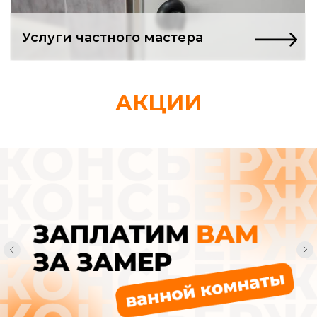
Ремонт в квартире
только начался,
АКЦИИ
а вы уже в долгах
и депрессии?
Нашли «проверенных» мастеров.
Заключили договор. А через неделю
понимаете: вас втянули в адскую
рутину, из которой нет выхода.
Смета, которая
«немного подросла»
Вам спокойно сообщают, что «возникли