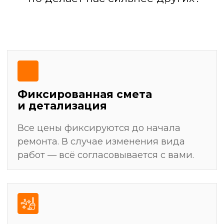
результат
Разработка дизайн-проекта
(или работа по вашему проекту)
Подготовка поверхностей: выравнивание
стен, полов, потолков
Черновая отделка: штукатурка, стяжка,
шпаклевка
Установка сантехники, электрофурнитуры,
светильников
Уборка и финальная передача ключей
Демонтажные работы: полная очистка
помещения от старых покрытий