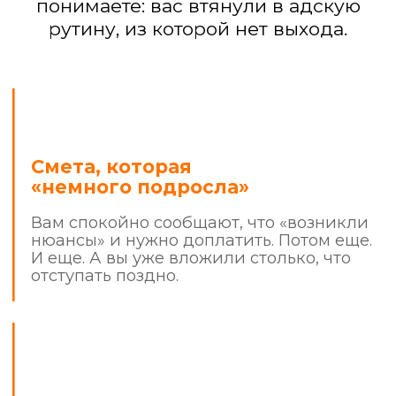
Вы — прораб
с 9:00 до 22:00
Вы не работаете и не отдыхаете.
Вы решаете их проблемы, сами
покупаете материалы, а ночами ищете
в интернете, «так ли они кладут плитку».
Испорченные
материалы и кривые
стены
Вы платите за качество, а получаете
«и так сойдет». Дорогая итальянская
краска легла разводами, а плитка
в ванной «играет волной».