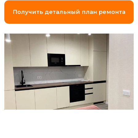
Замер квартиры
по Ленинградской области (+20 км
от КАД)
5 000 ₽
*Что вы получаете
за эти деньги?
Точный замер и
смету.
Максимальная прозрачность
и точность в подборе работ и
материалов.