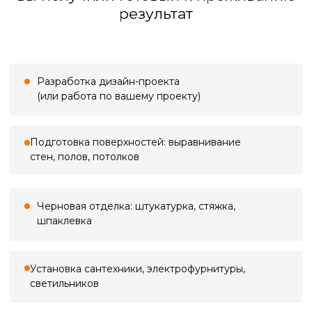
Большинство проблем в ремонте
начинаются с неточных замеров.
Кривые стены, «уехавшие» углы,
неучтённые коммуникации — всё это
потом превращается в переделки,
срывы сроков и лишние расходы. Мы
выполняем профессиональный замер,
фиксируем реальную геометрию
помещения, уровни полов и потолков,
проёмы, ниши и инженерные точки —
всё, что влияет на расчёты, материалы
и ход работ.
Стоимость выезда
Замер в ванной
По Санкт-Петербургу
500 ₽*