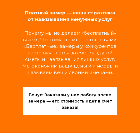
Замена выключателей, розеток,
светильников и люстр
Платный замер — ваша страховка
Подключение бытовой техники
от навязывания ненужных услуг
Замена автоматов и счетчиков
Прочистка и замена фильтров вытяжки
Почему мы не делаем «бесплатный»
выезд? Потому что мы честны с вами.
«Бесплатные» замеры у конкурентов
МАСТЕР ШИРОКОГО
часто окупаются за счет раздутой
ПРОФИЛЯ
сметы и навязывания лишних услуг.
Мы экономим ваши деньги и нервы и
называем вещи своими именами.
Обслуживание дверей (замки, петли,
ручки, наличники)
Монтаж и регулировка шкафов, полок,
навесных шкафчиков
Бонус: Заказали у нас работу после
Установка карнизов, кронштейнов,
замера — его стоимость идет в счет
зеркал, картин
заказа!
РАЗОВЫЕ УСЛУГИ