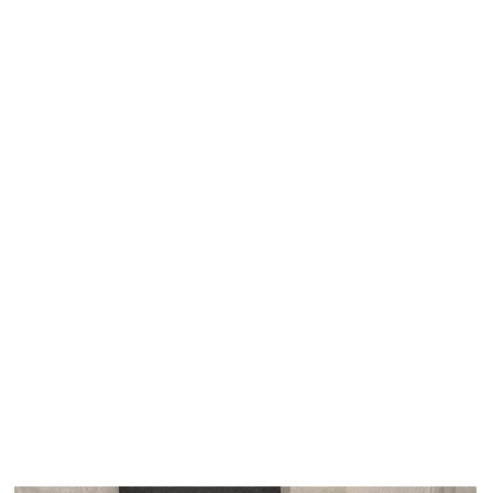
Оценку реальных возможностей.
Сразу скажем, что можно сделать
в вашей квартире, а что — нет.
Не обещаем невозможного
по картинкам из интернета.
Четкий список материалов.
Вы
купите только необходимые товары
для работ.
Гарантии и команду под
руководством прораба
(при
заключении дальнейшего договора
на ремонт). Закрепляем команду
и даем официальную гарантию.