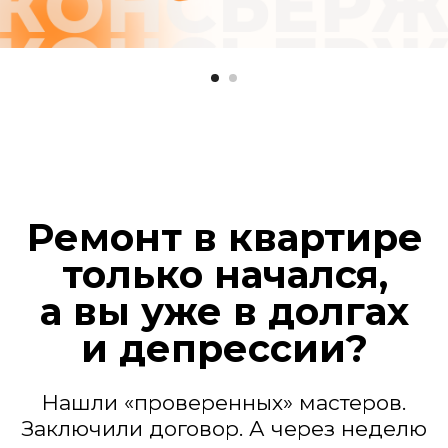
нюансы» и нужно доплатить. Потом еще.
И еще. А вы уже вложили столько, что
отступать поздно.
Ваша квартира — полигон
Грязь, пыль на мебели, горы мусора.
Кажется, после рабочих нужно делать
еще один ремонт.
Сроки, которые
плывут, как дым
«Завтра» не наступает никогда. Ваша
жизнь замерла в ожидании. Переезд
откладывается, планы рушатся.